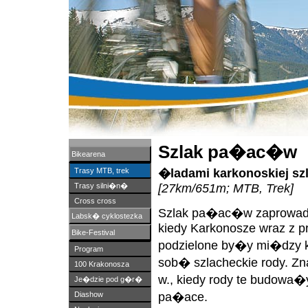
Szlak pa�ac�w
Bikearena
�ladami karkonoskiej sz
Trasy MTB, trek
[27km/651m; MTB, Trek]
Trasy silni�n�
Cross cross
Szlak pa�ac�w zaprowadz
Labsk� cyklostezka
kiedy Karkonosze wraz z 
Bike-Festival
podzielone by�y mi�dzy 
Program
sob� szlacheckie rody. Zn
100 Krakonosza
w., kiedy rody te budowa
Je�dzie pod g�r�
pa�ace.
Diashow