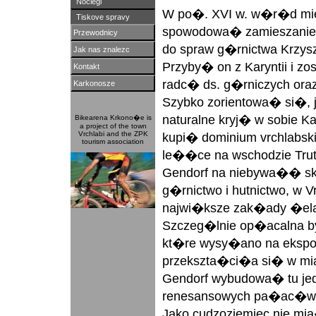
Noclegi
W po�. XVI w. w�r�d miej
Tiskove spravy
spowodowa� zamieszanie 
Przewodnicy
do spraw g�rnictwa Krzysz
Jak nas znalezc
Przyby� on z Karyntii i z
Kontakt
radc� ds. g�rniczych ora
Karkonosze
Szybko zorientowa� si�, 
naturalne kryj� w sobie K
Bikearena Krkono�e is
a project of the town
Vrchlabi and the ZPK
kupi� dominium vrchlabski
tourism association
le��ce na wschodzie Tru
Gendorf na niebywa�� s
g�rnictwo i hutnictwo, w
najwi�ksze zak�ady �ela
Szczeg�lnie op�acalna b
kt�re wysy�ano na ekspo
przekszta�ci�a si� w mias
Gendorf wybudowa� tu jed
renesansowych pa�ac�w 
Jako cudzoziemiec nie m