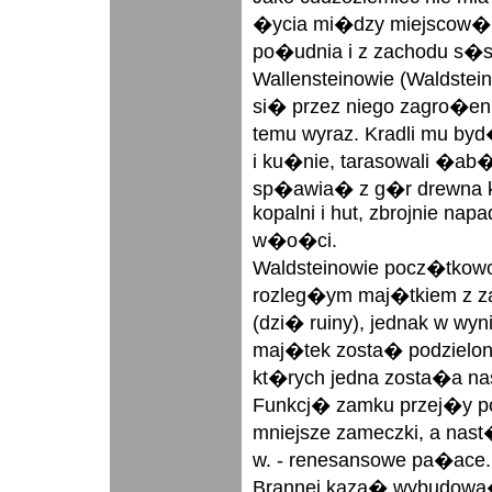
�ycia mi�dzy miejscow� 
po�udnia i z zachodu s�s
Wallensteinowie (Waldstein
si� przez niego zagro�eni 
temu wyraz. Kradli mu byd�
i ku�nie, tarasowali �a
sp�awia� z g�r drewna k
kopalni i hut, zbrojnie napa
w�o�ci.
Waldsteinowie pocz�tkowo
rozleg�ym maj�tkiem z z
(dzi� ruiny), jednak w wyn
maj�tek zosta� podzielon
kt�rych jedna zosta�a na
Funkcj� zamku przej�y 
mniejsze zameczki, a nast
w. - renesansowe pa�ac
Brannej kaza� wybudow