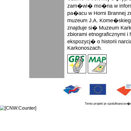
zam�wi� mo�na w informa
pa�acu w Horni Brannej 
muzeum J.A. Kome�skiego,
znajduje si� Muzeum Kark
zbiorami etnograficznymi i 
ekspozycj� o historii narc
Karkonoszach.
Tento projekt je spolufinanc