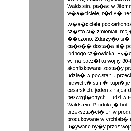
Waldstein, pa�ac w Jilemn
w�a�ciciele, r�d K�inec
W�a�ciciele podkarkonos
cz�sto si� zmieniali, maj�
��czono. Zdarzy�o si� 
ca�o�� dosta�a si� po
jednego cz�owieka. By�o 
w., na pocz�tku wojny 30-le
skonfiskowane zosta�y pr
udzia� w powstaniu przec
niewielk� sum� kupi� je
cesarskich, jeden z najbar
bezwzgl�dnych - ludzi w E
Waldstein. Produkcj� hut
przekszta�ci� on w prod
produkowane w Vrchlab� m
u�ywane by�y przez wojs