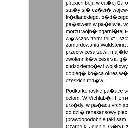
placach boju w ca�ej Euro
sta�y si� cz�ci� woje
fr�dlanckiego, b�d�cego
pa�stwem w pa�stwie, w
morzu wojn� ogarni�tej E
w�wczas "terra felix" - sz
zamordowaniu Waldsteina 
przeciw cesarzowi, maj�t
zwolennik�w cesarza, g
cudzoziemc�w i wojskow
dobieg� ko�ca okres w�a
czeskich rod�w.
Podkarkonoskie pa�ace
celom. W Vrchlab� i Horn
urz�dy, w pa�acu vrchla
do dzi� renesansowy piec
(prawdopodobnie taki sam
Czarne k. Jeleniej G�ry), 